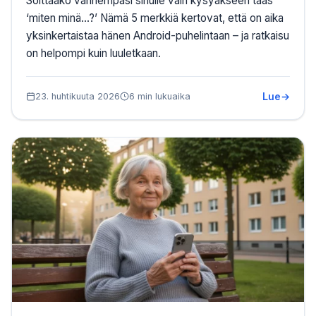
Soittaako vanhempasi sinulle vain kysyäkseen taas
‘miten minä…?’ Nämä 5 merkkiä kertovat, että on aika
yksinkertaistaa hänen Android-puhelintaan – ja ratkaisu
on helpompi kuin luuletkaan.
Lue
23. huhtikuuta 2026
6 min lukuaika