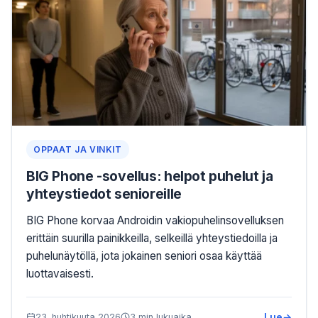
OPPAAT JA VINKIT
BIG Phone -sovellus: helpot puhelut ja
yhteystiedot senioreille
BIG Phone korvaa Androidin vakiopuhelinsovelluksen
erittäin suurilla painikkeilla, selkeillä yhteystiedoilla ja
puhelunäytöllä, jota jokainen seniori osaa käyttää
luottavaisesti.
Lue
23. huhtikuuta 2026
3 min lukuaika