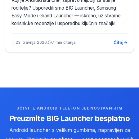
Koji je Android launcher zapravo najbolji za starije
roditelje? Usporedili smo BIG Launcher, Samsung
Easy Mode i Grand Launcher — iskreno, uz stvarne
korisničke recenzije i usporedbu ključnih značajki.
Čitaj
23. travnja 2026.
7 min čitanja
UČINITE ANDROID TELEFON JEDNOSTAVNIJIM
Preuzmite BIG Launcher besplatno
Android launcher s velikim gumbima, napravljen za
seniore. Postavite ga jednom — a oni ga mogu koristiti