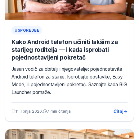
USPOREDBE
Kako Android telefon učiniti lakšim za
starijeg roditelja — i kada isprobati
pojednostavljeni pokretač
Jasan vodič za obitelji i njegovatelje: pojednostavite
Android telefon za starije. Isprobajte postavke, Easy
Mode, ili pojednostavljeni pokretač. Saznajte kada BIG
Launcher pomaže.
Čitaj
11. lipnja 2026.
7 min čitanja