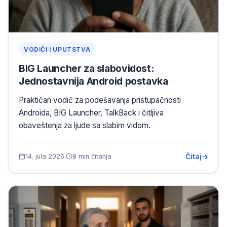
VODIČI I UPUTSTVA
BIG Launcher za slabovidost:
Jednostavnija Android postavka
Praktičan vodič za podešavanja pristupačnosti
Androida, BIG Launcher, TalkBack i čitljiva
obaveštenja za ljude sa slabim vidom.
Čitaj
14. jula 2026.
8 min čitanja