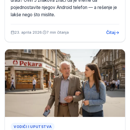
uradi? Ovih 5 znakova znači da je vreme da
pojednostavite njegov Android telefon — a rešenje je
lakše nego što mislite.
Čitaj
23. aprila 2026.
7 min čitanja
VODIČI I UPUTSTVA