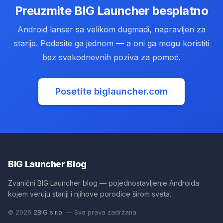
Preuzmite BIG Launcher besplatno
Android lanser sa velikom dugmadi, napravljen za
starije. Podesite ga jednom — a oni ga mogu koristiti
bez svakodnevnih poziva za pomoć.
Posetite biglauncher.com
(opens in new tab)
BIG Launcher Blog
Zvanični BIG Launcher blog — pojednostavljenje Androida
kojem veruju stariji i njihove porodice širom sveta.
(opens in new tab)
© 2026
2BIG s.r.o.
— Sva prava zadržana.