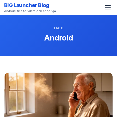
BIG Launcher Blog
Android-tips för äldre och anhöriga
TAGG
Android
)