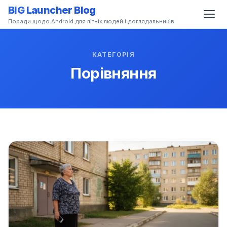
BIG Launcher Blog
Поради щодо Android для літніх людей і доглядальників
КАТЕГОРІЯ
Порівняння
ab)