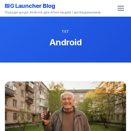
BIG Launcher Blog
Поради щодо Android для літніх людей і доглядальників
ТЕГ
Android
ab)