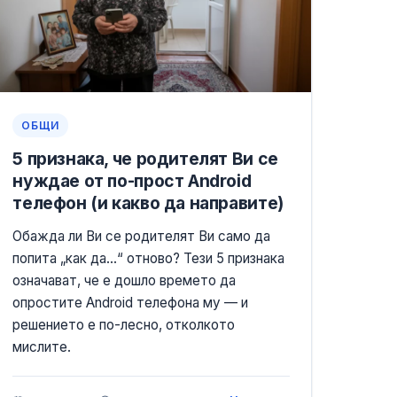
ОБЩИ
5 признака, че родителят Ви се
нуждае от по-прост Android
телефон (и какво да направите)
Обажда ли Ви се родителят Ви само да
попита „как да…“ отново? Тези 5 признака
означават, че е дошло времето да
опростите Android телефона му — и
решението е по-лесно, отколкото
мислите.