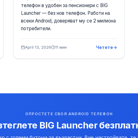
телефон в удобен за пенсионери с BIG
Launcher — без нов телефон. Работи на
всеки Android, доверяват му се 2 милиона
потребители.
Четете
April 13, 2026
11 мин
ОПРОСТЕТЕ СВОЯ ANDROID ТЕЛЕФОН
зтеглете BIG Launcher безплат
ер с големи бутони за възрастни. Вие настройвате, те