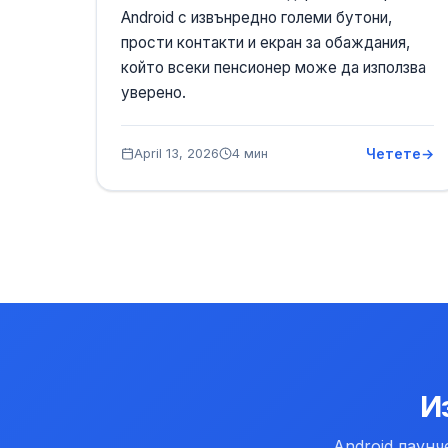
Android с извънредно големи бутони,
прости контакти и екран за обаждания,
който всеки пенсионер може да използва
уверено.
Четете
April 13, 2026
4 мин
И
Android лаунч