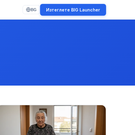
Изтеглете BIG Launcher
BG
(opens in new tab)