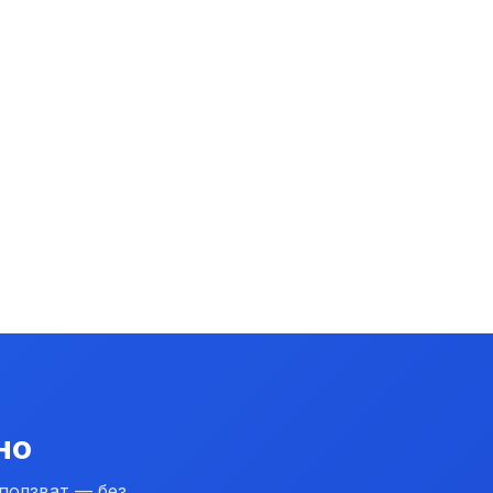
но
 ползват — без