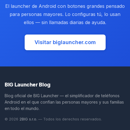
El launcher de Android con botones grandes pensado
para personas mayores. Lo configuras tú, lo usan
ellos — sin llamadas diarias de ayuda.
Visitar biglauncher.com
(opens in new tab)
BIG Launcher Blog
Blog oficial de BIG Launcher — el simplificador de teléfonos
Android en el que confían las personas mayores y sus familias
en todo el mundo.
(opens in new tab)
© 2026
2BIG s.r.o.
— Todos los derechos reservados.