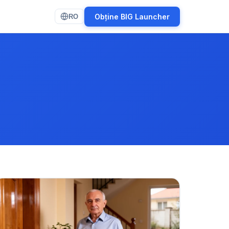
Obține BIG Launcher
RO
(opens in new tab)