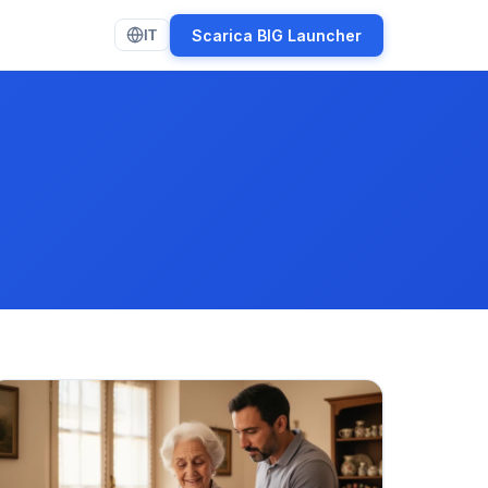
Scarica BIG Launcher
IT
(opens in new tab)