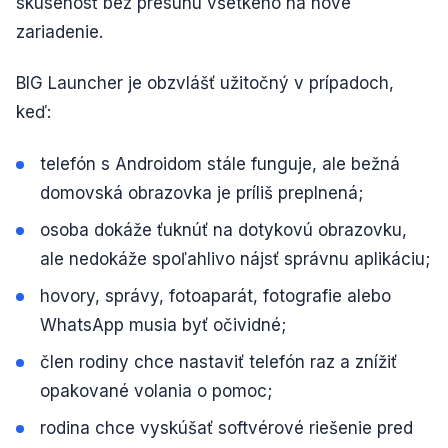
skúsenosť bez presunu všetkého na nové
zariadenie.
BIG Launcher je obzvlášť užitočný v prípadoch,
keď:
telefón s Androidom stále funguje, ale bežná
domovská obrazovka je príliš preplnená;
osoba dokáže ťuknúť na dotykovú obrazovku,
ale nedokáže spoľahlivo nájsť správnu aplikáciu;
hovory, správy, fotoaparát, fotografie alebo
WhatsApp musia byť očividné;
člen rodiny chce nastaviť telefón raz a znížiť
opakované volania o pomoc;
rodina chce vyskúšať softvérové riešenie pred