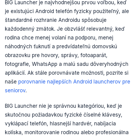
BIG Launcher je najvhodnejšou prvou voľbou, keď
je existujúci Android telefón fyzicky použiteľný, ale
štandardné rozhranie Androidu spôsobuje
každodenný zmätok. Je obzvlášť relevantný, keď
rodina chce menej volaní na podporu, menej
náhodných ťuknutí a predvídateľnú domovskú
obrazovku pre hovory, správy, fotoaparát,
fotografie, WhatsApp a malú sadu dôveryhodných
aplikácií. Ak stále porovnávate možnosti, pozrite si
naše
porovnanie najlepších Android launcherov pre
seniorov
.
BIG Launcher nie je správnou kategóriou, keď je
skutočnou požiadavkou fyzické číselné klávesy,
vyklápací telefón, hlasnejší hardvér, nabíjacia
kolíska, monitorovanie rodinou alebo profesionálna