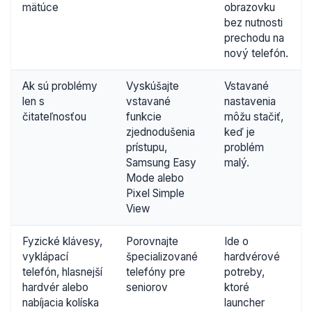
mätúce
obrazovku
bez nutnosti
prechodu na
nový telefón.
Ak sú problémy
Vyskúšajte
Vstavané
len s
vstavané
nastavenia
čitateľnosťou
funkcie
môžu stačiť,
zjednodušenia
keď je
prístupu,
problém
Samsung Easy
malý.
Mode alebo
Pixel Simple
View
Fyzické klávesy,
Porovnajte
Ide o
vyklápací
špecializované
hardvérové
telefón, hlasnejší
telefóny pre
potreby,
hardvér alebo
seniorov
ktoré
nabíjacia kolíska
launcher