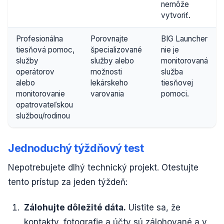
nemôže
vytvoriť.
Profesionálna
Porovnajte
BIG Launcher
tiesňová pomoc,
špecializované
nie je
služby
služby alebo
monitorovaná
operátorov
možnosti
služba
alebo
lekárskeho
tiesňovej
monitorovanie
varovania
pomoci.
opatrovateľskou
službou/rodinou
Jednoduchý týždňový test
Nepotrebujete dlhý technický projekt. Otestujte
tento prístup za jeden týždeň:
Zálohujte dôležité dáta.
Uistite sa, že
kontakty, fotografie a účty sú zálohované a v