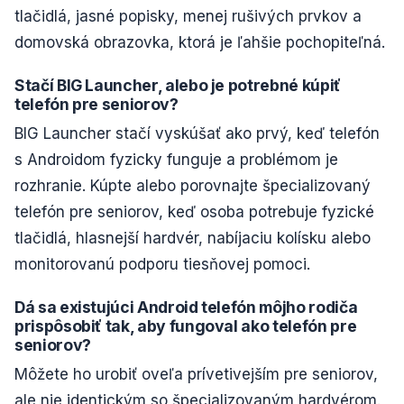
tlačidlá, jasné popisky, menej rušivých prvkov a
domovská obrazovka, ktorá je ľahšie pochopiteľná.
Stačí BIG Launcher, alebo je potrebné kúpiť
telefón pre seniorov?
BIG Launcher stačí vyskúšať ako prvý, keď telefón
s Androidom fyzicky funguje a problémom je
rozhranie. Kúpte alebo porovnajte špecializovaný
telefón pre seniorov, keď osoba potrebuje fyzické
tlačidlá, hlasnejší hardvér, nabíjaciu kolísku alebo
monitorovanú podporu tiesňovej pomoci.
Dá sa existujúci Android telefón môjho rodiča
prispôsobiť tak, aby fungoval ako telefón pre
seniorov?
Môžete ho urobiť oveľa prívetivejším pre seniorov,
ale nie identickým so špecializovaným hardvérom.