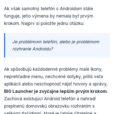
Ak však samotný telefón s Androidom stále
funguje, jeho výmena by nemala byť prvým
krokom. Najprv si položte jednu otázku:
Je problémom telefón, alebo je problémom
rozhranie Androidu?
Ak spôsobujú každodenné problémy malé ikony,
neprehľadné menu, nechcené dotyky, príliš veľa
aplikácií alebo neschopnosť nájsť hovory a správy,
BIG Launcher je zvyčajne lepším prvým krokom
.
Zachová existujúci Android telefón a nahradí
preplnenú domovskú obrazovku rozhraním s
veľkými tlačidlami, ktoré je ľahšie čitateľné a