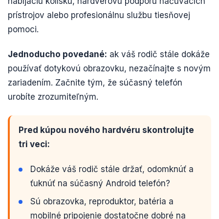
nabíjaciu kolísku, hardvérovú podporu načúvacích
prístrojov alebo profesionálnu službu tiesňovej
pomoci.
Jednoducho povedané:
ak váš rodič stále dokáže
používať dotykovú obrazovku, nezačínajte s novým
zariadením. Začnite tým, že súčasný telefón
urobíte zrozumiteľným.
Pred kúpou nového hardvéru skontrolujte
tri veci:
Dokáže váš rodič stále držať, odomknúť a
ťuknúť na súčasný Android telefón?
Sú obrazovka, reproduktor, batéria a
mobilné pripojenie dostatočne dobré na