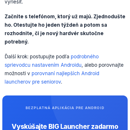
vyriešiť.
Začnite s telefónom, ktorý už majú. Zjednodušte
ho. Otestujte ho jeden týždeň a potom sa
rozhodnite, či je nový hardvér skutočne
potrebný.
Ďalší krok: postupujte podľa
podrobného
sprievodcu nastavením Androidu
, alebo porovnajte
možnosti v
porovnaní najlepších Android
launcherov pre seniorov
.
BEZPLATNÁ APLIKÁCIA PRE ANDROID
Vyskúšajte BIG Launcher zadarmo