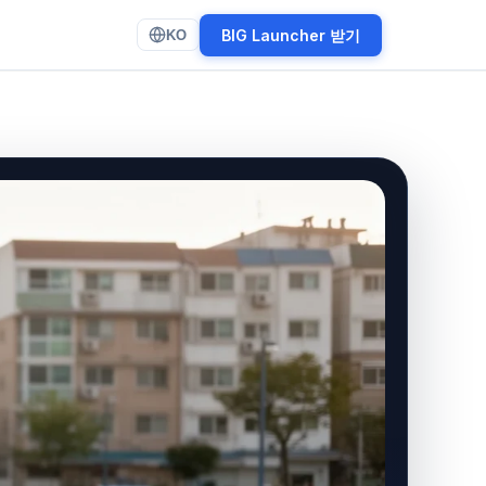
BIG Launcher 받기
KO
(opens in new tab)