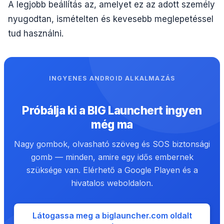
A legjobb beállítás az, amelyet ez az adott személy
nyugodtan, ismételten és kevesebb meglepetéssel
tud használni.
INGYENES ANDROID ALKALMAZÁS
Próbálja ki a BIG Launchert ingyen
még ma
Nagy gombok, olvasható szöveg és SOS biztonsági
gomb — minden, amire egy idős embernek
szüksége van. Elérhető a Google Playen és a
hivatalos weboldalon.
Látogassa meg a biglauncher.com oldalt