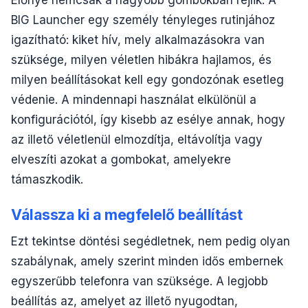
Előnye nemcsak a nagyobb gombokban rejlik. A
BIG Launcher egy személy tényleges rutinjához
igazítható: kiket hív, mely alkalmazásokra van
szüksége, milyen véletlen hibákra hajlamos, és
milyen beállításokat kell egy gondozónak esetleg
védenie. A mindennapi használat elkülönül a
konfigurációtól, így kisebb az esélye annak, hogy
az illető véletlenül elmozdítja, eltávolítja vagy
elveszíti azokat a gombokat, amelyekre
támaszkodik.
Válassza ki a megfelelő beállítást
Ezt tekintse döntési segédletnek, nem pedig olyan
szabálynak, amely szerint minden idős embernek
egyszerűbb telefonra van szüksége. A legjobb
beállítás az, amelyet az illető nyugodtan,