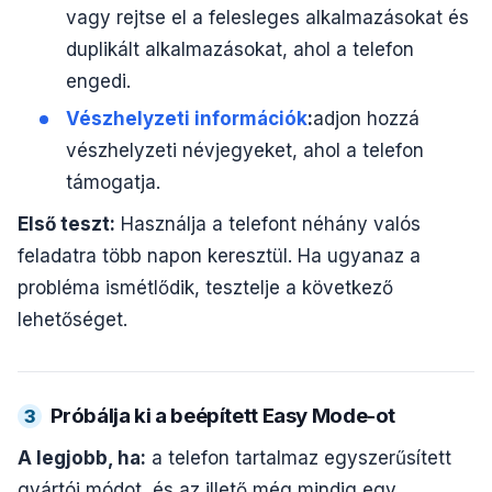
vagy rejtse el a felesleges alkalmazásokat és
duplikált alkalmazásokat, ahol a telefon
engedi.
Vészhelyzeti információk
:
adjon hozzá
vészhelyzeti névjegyeket, ahol a telefon
támogatja.
Első teszt:
Használja a telefont néhány valós
feladatra több napon keresztül. Ha ugyanaz a
probléma ismétlődik, tesztelje a következő
lehetőséget.
Próbálja ki a beépített Easy Mode-ot
3
A legjobb, ha:
a telefon tartalmaz egyszerűsített
gyártói módot, és az illető még mindig egy