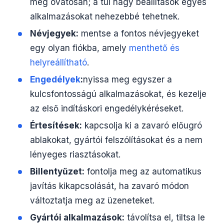
meg óvatosan; a túl nagy beállítások egyes
alkalmazásokat nehezebbé tehetnek.
Névjegyek:
mentse a fontos névjegyeket
egy olyan fiókba, amely
menthető és
helyreállítható
.
Engedélyek
:
nyissa meg egyszer a
kulcsfontosságú alkalmazásokat, és kezelje
az első indításkori engedélykéréseket.
Értesítések:
kapcsolja ki a zavaró előugró
ablakokat, gyártói felszólításokat és a nem
lényeges riasztásokat.
Billentyűzet:
fontolja meg az automatikus
javítás kikapcsolását, ha zavaró módon
változtatja meg az üzeneteket.
Gyártói alkalmazások:
távolítsa el, tiltsa le