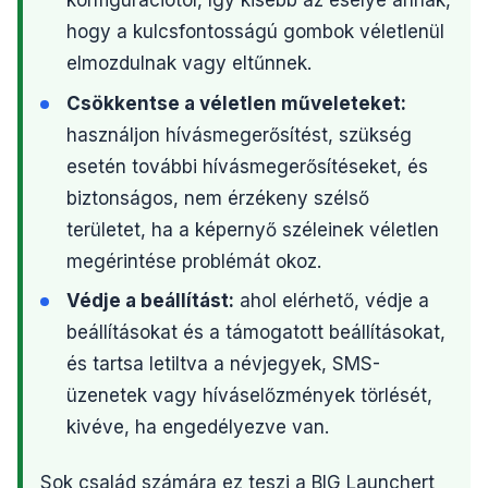
konfigurációtól, így kisebb az esélye annak,
hogy a kulcsfontosságú gombok véletlenül
elmozdulnak vagy eltűnnek.
Csökkentse a véletlen műveleteket:
használjon hívásmegerősítést, szükség
esetén további hívásmegerősítéseket, és
biztonságos, nem érzékeny szélső
területet, ha a képernyő széleinek véletlen
megérintése problémát okoz.
Védje a beállítást:
ahol elérhető, védje a
beállításokat és a támogatott beállításokat,
és tartsa letiltva a névjegyek, SMS-
üzenetek vagy híváselőzmények törlését,
kivéve, ha engedélyezve van.
Sok család számára ez teszi a BIG Launchert