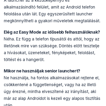
A launcher az a kezdőképernyő és
alkalmazásindító felület, amit az Android telefon
feloldása után lát. Egy egyszerűsített launcher
megkönnyítheti a gyakori műveletek megtalálását.
Elég az Easy Mode az idősebb felhasználóknak?
Néha. Ez függ a telefon típusától és attól, hogy az
illetőnek mire van szüksége. Döntés előtt tesztelje
a hívásokat, üzeneteket, fényképeket, feloldást,
töltést és a hangerőt.
Mikor ne használjak senior launchert?
Ne használja, ha fontos alkalmazásokat rejtene el,
csökkentené a függetlenséget, vagy ha az illető
úgy érezné, mintha elveszítené az irányítást, aki
már az alap Androidot is kezeli egy alapos tisztítás
után.